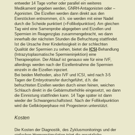
entweder 14 Tage vorher oder parallel ein weiteres
Medikament gegeben werden, GNRH-Antagonisten oder –
Agonisten. Die Eizellen werden dann direkt aus den
Eierstöcken entnommen, d.h. sie werden mit einer Nadel
durch die Scheide punktiert (=Follikelpunktion). Am gleichen
Tag wird eine Samenprobe abgegeben und Eizellen und
Spermien im Reagenzglas zusammengebracht, wo dann
innerhalb der nächsten Stunden die Befruchtung stattfindet.
Ist die Ursache ihrer Kinderlosigkeit in der schlechten
Qualität der Spermien zu sehen, bietet die
ICSI
-Behandlung
(Intrazytoplasmatische Spermieninjektion) eine
Therapieoption. Der Ablauf ist genauso wie für eine IVF,
allerdings werden nach der Eizellentnahme die Spermien
einzeln in die Eizellen injeziert.
Bei beiden Methoden, also IVF und ICSI, wird nach 3-5
Tagen der Embryotransfer durchgeführt, d.h. die
befruchteten Eizellen werden durch einen feinen, weichen
Schlauch direkt in die Gebärmutterhöhle eingesetzt, wo dann
die Einnistung stattfinden kann. 14 Tage später ist dann
wieder der Schwangerschaftstest. Nach der Follikelpunktion
wird die Gelbkörperphase mit Progesteron unterstützt.
Kosten
Die Kosten der Diagnostik, des Zyklusmonitorings und der
einfachen Hormonstimulation trägt die gesetzliche