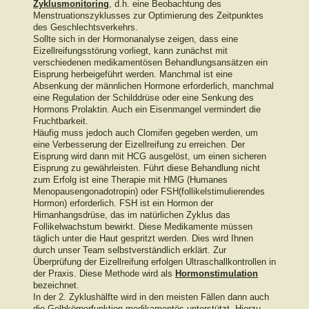
Zyklusmonitoring
, d.h. eine Beobachtung des
Menstruationszyklusses zur Optimierung des Zeitpunktes
des Geschlechtsverkehrs.
Sollte sich in der Hormonanalyse zeigen, dass eine
Eizellreifungsstörung vorliegt, kann zunächst mit
verschiedenen medikamentösen Behandlungsansätzen ein
Eisprung herbeigeführt werden. Manchmal ist eine
Absenkung der männlichen Hormone erforderlich, manchmal
eine Regulation der Schilddrüse oder eine Senkung des
Hormons Prolaktin. Auch ein Eisenmangel vermindert die
Fruchtbarkeit.
Häufig muss jedoch auch Clomifen gegeben werden, um
eine Verbesserung der Eizellreifung zu erreichen. Der
Eisprung wird dann mit HCG ausgelöst, um einen sicheren
Eisprung zu gewährleisten. Führt diese Behandlung nicht
zum Erfolg ist eine Therapie mit HMG (Humanes
Menopausengonadotropin) oder FSH(follikelstimulierendes
Hormon) erforderlich. FSH ist ein Hormon der
Hirnanhangsdrüse, das im natürlichen Zyklus das
Follikelwachstum bewirkt. Diese Medikamente müssen
täglich unter die Haut gespritzt werden. Dies wird Ihnen
durch unser Team selbstverständlich erklärt. Zur
Überprüfung der Eizellreifung erfolgen Ultraschallkontrollen in
der Praxis. Diese Methode wird als
Hormonstimulation
bezeichnet.
In der 2. Zyklushälfte wird in den meisten Fällen dann auch
die Gelbkörperfunktion medikamentös unterstützt. Hierzu