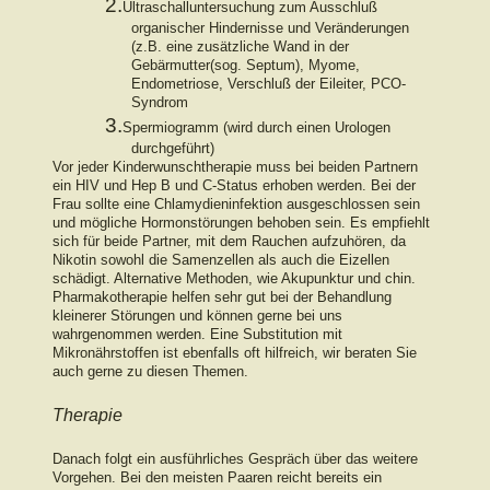
2.
Ultraschalluntersuchung zum Ausschluß
organischer Hindernisse und Veränderungen
(z.B. eine zusätzliche Wand in der
Gebärmutter(sog. Septum), Myome,
Endometriose, Verschluß der Eileiter, PCO-
Syndrom
3.
Spermiogramm (wird durch einen Urologen
durchgeführt)
Vor jeder Kinderwunschtherapie muss bei beiden Partnern
ein HIV und Hep B und C-Status erhoben werden. Bei der
Frau sollte eine Chlamydieninfektion ausgeschlossen sein
und mögliche Hormonstörungen behoben sein. Es empfiehlt
sich für beide Partner, mit dem Rauchen aufzuhören, da
Nikotin sowohl die Samenzellen als auch die Eizellen
schädigt. Alternative Methoden, wie Akupunktur und chin.
Pharmakotherapie helfen sehr gut bei der Behandlung
kleinerer Störungen und können gerne bei uns
wahrgenommen werden. Eine Substitution mit
Mikronährstoffen ist ebenfalls oft hilfreich, wir beraten Sie
auch gerne zu diesen Themen.
Therapie
Danach folgt ein ausführliches Gespräch über das weitere
Vorgehen. Bei den meisten Paaren reicht bereits ein