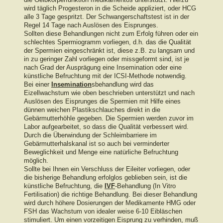
wird täglich Progesteron in die Scheide appliziert, oder HCG
alle 3 Tage gespritzt. Der Schwangerschaftstest ist in der
Regel 14 Tage nach Auslösen des Eisprunges.
Sollten diese Behandlungen nicht zum Erfolg führen oder ein
schlechtes Spermiogramm vorliegen, d.h. das die Qualität
der Spermien eingeschränkt ist, diese z.B. zu langsam und
in zu geringer Zahl vorliegen oder missgeformt sind, ist je
nach Grad der Ausprägung eine Insemination oder eine
künstliche Befruchtung mit der ICSI-Methode notwendig.
Bei einer
Insemination
sbehandlung wird das
Eizellwachstum wie oben beschrieben unterstützt und nach
Auslösen des Eisprunges die Spermien mit Hilfe eines
dünnen weichen Plastikschlauches direkt in die
Gebärmutterhöhle gegeben. Die Spermien werden zuvor im
Labor aufgearbeitet, so dass die Qualität verbessert wird.
Durch die Überwindung der Schleimbarriere im
Gebärmutterhalskanal ist so auch bei verminderter
Beweglichkeit und Menge eine natürliche Befruchtung
möglich.
Sollte bei Ihnen ein Verschluss der Eileiter vorliegen, oder
die bisherige Behandlung erfolglos geblieben sein, ist die
künstliche Befruchtung, die
IVF
-Behandlung (In Vitro
Fertilisation) die richtige Behandlung. Bei dieser Behandlung
wird durch höhere Dosierungen der Medikamente HMG oder
FSH das Wachstum von idealer weise 6-10 Eibläschen
stimuliert. Um einen vorzeitigen Eisprung zu verhinden, muß